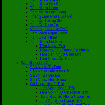
Tấm Nhựa Giả Đá
Tấm Nhựa Nano
Tấm Nhựa Lam Sóng
Thanh Lam Nhựa Giả Gỗ
Tấm Ốp Tường 3D
Tấm Ốp Than Tre
Vách Ngăn Nhựa PVC
Tấm Vách Ngăn 2 Mặt
Tấm Cách Nhiệt
Tấm Nhựa Lót Sàn
Tấm Nhựa Eco
Tấm Ốp Cầu Thang Gỗ Nhựa
Tấm Sàn Nhựa Chịu Lực
Tấm Nhựa Ốp Trần
Sàn Nhựa Giả Gỗ
Sàn Nhựa Tự Dán
Sàn Nhựa Dán Keo Rời
Sàn Nhựa Giả Đá
Sàn Nhựa Hèm Khóa
Gỗ Nhựa Ngoài Trời
Lam Sóng Ngoài Trời
Tấm Gỗ Nhựa Ốp Ngoài Trời
Hàng Rào Gỗ Nhựa Ngoài Trời
Lam Gỗ Nhựa Ngoài Trời
Lam Hộp Gỗ Nhựa Ngoài Trời