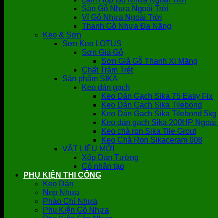
Sàn Gỗ Nhựa Ngoài Trời
Vỉ Gỗ Nhựa Ngoài Trời
Thanh Gỗ Nhựa Đa Năng
Keo & Sơn
Sơn Keo LOTUS
Sơn Giả Gỗ
Sơn Giả Gỗ Thanh Xi Măng
Chất Trám Trét
Sản phẩm SIKA
Keo dán gạch
Keo Dán Gạch Sika 75 Easy Fix
Keo Dán Gạch Sika Tilebond
Keo Dán Gạch Sika Tilebond 5kg
Keo dán gạch Sika 200HP Ngoài 
Keo chà ron Sika Tile Grout
Keo Chà Ron Sikaceram 608
VẬT LIỆU MỚI
Xốp Dán Tường
Cỏ nhân tạo
PHỤ KIỆN THI CÔNG
Keo Dán
Nẹp Nhựa
Phào Chỉ Nhựa
Phụ Kiện Gỗ Nhựa