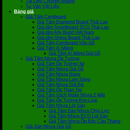
Tài Liệu Chuyên Ngành
Tư Vấn Vật Liệu
Bảng giá
Giá Tấm Cemboard
Giá Tấm Diamond Board Thái Lan
Giá tấm Smartboard SCG Thái Lan
Giá tấm Ally Build Việt Nam
Giá tấm Shera Board Thái Lan
Giá Tấm Cemboard Vân Gỗ
Giá Tấm Xi Măng
Giá Tấm Xi Măng Giả Gỗ
Giá Tấm Nhựa Ốp Tường
Giá Tấm Ốp Tường 3d
Giá Tấm Nhựa Giả Gỗ
Giá Tấm Nhựa Nano
Giá Tấm Nhựa Lam Sóng
Giá Tấm Nhựa Giả Đá
Giá Tấm Ốp Than Tre
Giá Tấm Vách Ngăn Nhựa 2 Mặt
Giá Tấm Ốp Tường Kim Loại
Giá Tấm Nhựa Lót Sàn
Giá Tấm Sàn Nhựa Chịu Lực
Giá Tấm Nhựa ECO Lót Sàn
Giá Tấm Nhựa Ốp Bậc Cầu Thang
Giá Sàn Nhựa Giả Gỗ