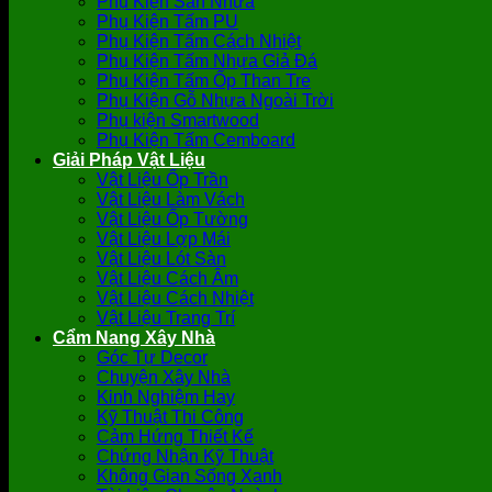
Phụ Kiện Sàn Nhựa
Phụ Kiện Tấm PU
Phụ Kiện Tấm Cách Nhiệt
Phụ Kiện Tấm Nhựa Giả Đá
Phụ Kiện Tấm Ốp Than Tre
Phụ Kiện Gỗ Nhựa Ngoài Trời
Phụ kiện Smartwood
Phụ Kiện Tấm Cemboard
Giải Pháp Vật Liệu
Vật Liệu Ốp Trần
Vật Liệu Làm Vách
Vật Liệu Ốp Tường
Vật Liệu Lợp Mái
Vật Liệu Lót Sàn
Vật Liệu Cách Âm
Vật Liệu Cách Nhiệt
Vật Liệu Trang Trí
Cẩm Nang Xây Nhà
Góc Tự Decor
Chuyện Xây Nhà
Kinh Nghiệm Hay
Kỹ Thuật Thi Công
Cảm Hứng Thiết Kế
Chứng Nhận Kỹ Thuật
Không Gian Sống Xanh