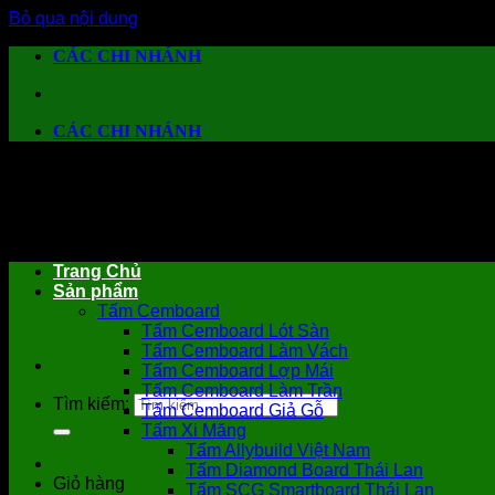
Bỏ qua nội dung
CÁC CHI NHÁNH
CÁC CHI NHÁNH
Trang Chủ
Sản phẩm
Tấm Cemboard
Tấm Cemboard Lót Sàn
Tấm Cemboard Làm Vách
Tấm Cemboard Lợp Mái
Tấm Cemboard Làm Trần
Tìm kiếm:
Tấm Cemboard Giả Gỗ
Tấm Xi Măng
Tấm Allybuild Việt Nam
Tấm Diamond Board Thái Lan
Giỏ hàng
Tấm SCG Smartboard Thái Lan