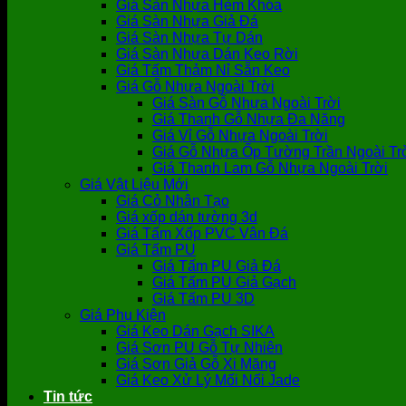
Giá Sàn Nhựa Hèm Khóa
Giá Sàn Nhựa Giả Đá
Giá Sàn Nhựa Tự Dán
Giá Sàn Nhựa Dán Keo Rời
Giá Tấm Thảm Nỉ Sẵn Keo
Giá Gỗ Nhựa Ngoài Trời
Giá Sàn Gỗ Nhựa Ngoài Trời
Giá Thanh Gỗ Nhựa Đa Năng
Giá Vỉ Gỗ Nhựa Ngoài Trời
Giá Gỗ Nhựa Ốp Tường Trần Ngoài Tr
Giá Thanh Lam Gỗ Nhựa Ngoài Trời
Giá Vật Liệu Mới
Giá Cỏ Nhân Tạo
Giá xốp dán tường 3d
Giá Tấm Xốp PVC Vân Đá
Giá Tấm PU
Giá Tấm PU Giả Đá
Giá Tấm PU Giả Gạch
Giá Tấm PU 3D
Giá Phụ Kiện
Giá Keo Dán Gạch SIKA
Giá Sơn PU Gỗ Tự Nhiên
Giá Sơn Giả Gỗ Xi Măng
Giá Keo Xử Lý Mối Nối Jade
Tin tức