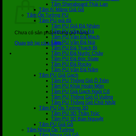
Tấm Sheraboard Thái Lan
Tấm Xi Măng Giả Gỗ
Tấm Ốp Tường PU
Tấm PU giả đá
Tấm PU Giả Đá Nhám
Tấm PU Vân Da Đá
Chưa có sản phẩm trong giỏ hàng.
Tấm PU Vân Đá Mạch
Tấm PU Vân Đá Núi
Quay trở lại cửa hàng
Tấm PU Đá Thạch Bì
Tấm PU Đá Nước Chảy
Tấm PU Đá Bóc Slate
Tấm PU Đá Rocky
Tấm PU Vân Đá Nấm
Tấm PU Giả Gạch
Tấm PU Thông Gió Ô Tròn
Tấm PU Khải Hoàn Môn
Tấm PU Giả Gạch Ngói Cổ
Tấm PU Thông Gió Ô Vuông
Tấm PU Thông Gió Chữ Nhật
Tấm PU Ốp Tường 3D
Tấm PU 3D Thân Trúc
Tấm PU 3D Bán Nguyệt
Tấm PU Giả Gỗ
Tấm Nhựa Ốp Tường
Tấm Nhựa Giả Gỗ