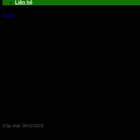
Liên hệ
Tin Tức
Top 7 loại tấm xi măng công nghệ cao làm
Đánh giá
(Cập nhật: 06/11/2023)
Khi nghĩ đến vật liệu xi măng người ta thường cho rằng chún