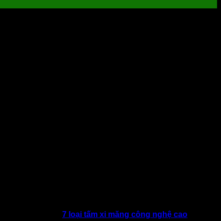
ời. Tuy nhiên, với
7 loại tấm xi măng công nghệ cao
mà bài