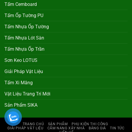
Tấm Cemboard
Tấm Ốp Tường PU
Tấm Nhựa Ốp Tường
Tấm Nhựa Lót Sàn
Tấm Nhựa Ốp Trần
Sơn Keo LOTUS
Giải Pháp Vật Liệu
Tấm Xi Măng
Vật Liệu Trang Trí Mới
Sản Phẩm SIKA
TRANG CHỦ
SẢN PHẨM
PHỤ KIỆN THI CÔNG
GIẢI PHÁP VẬT LIỆU
CẨM NANG XÂY NHÀ
BẢNG GIÁ
TIN TỨC