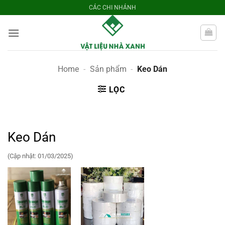
Bỏ
CÁC CHI NHÁNH
qua
nội
dung
Home
-
Sản phẩm
-
Keo Dán
LỌC
Keo Dán
(Cập nhật: 01/03/2025)