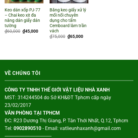
Keo dán xốp PJ-77
Băng keo giấy xử lý
– Chai keo xịt đa
mối nối chuyên
năng dán giấy dán
dụng cho tấm
tường
Cemboard làm trần
vách
Giá
Giá
₫
60,000
₫
45,000
gốc
hiện
Giá
Giá
₫
75,000
₫
65,000
là:
tại
gốc
hiện
₫60,000.
là:
là:
tại
₫45,000.
₫75,000.
là:
₫65,000.
VỀ CHÚNG TÔI
CÔNG TY TNHH THẾ GIỚI VẬT LIỆU NHÀ XANH
MST: 314244504 do Sở KH&ĐT Tphcm cấp ngày
23/02/2017
VĂN PHÒNG TẠI TPHCM
ĐC: R23 Dương Thị Giang, P. Tân Thới Nhất, Q.12, Tphcm
Tel:
0902890510
- Email: vatlieunhaxanh@gmail.com
--------------------------------------