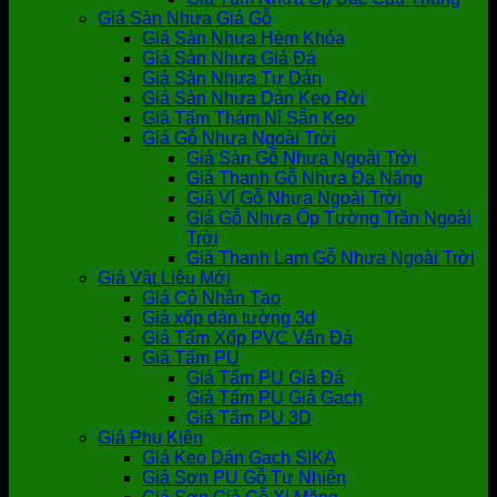
Giá Sàn Nhựa Giả Gỗ
Giá Sàn Nhựa Hèm Khóa
Giá Sàn Nhựa Giả Đá
Giá Sàn Nhựa Tự Dán
Giá Sàn Nhựa Dán Keo Rời
Giá Tấm Thảm Nỉ Sẵn Keo
Giá Gỗ Nhựa Ngoài Trời
Giá Sàn Gỗ Nhựa Ngoài Trời
Giá Thanh Gỗ Nhựa Đa Năng
Giá Vỉ Gỗ Nhựa Ngoài Trời
Giá Gỗ Nhựa Ốp Tường Trần Ngoài
Trời
Giá Thanh Lam Gỗ Nhựa Ngoài Trời
Giá Vật Liệu Mới
Giá Cỏ Nhân Tạo
Giá xốp dán tường 3d
Giá Tấm Xốp PVC Vân Đá
Giá Tấm PU
Giá Tấm PU Giả Đá
Giá Tấm PU Giả Gạch
Giá Tấm PU 3D
Giá Phụ Kiện
Giá Keo Dán Gạch SIKA
Giá Sơn PU Gỗ Tự Nhiên