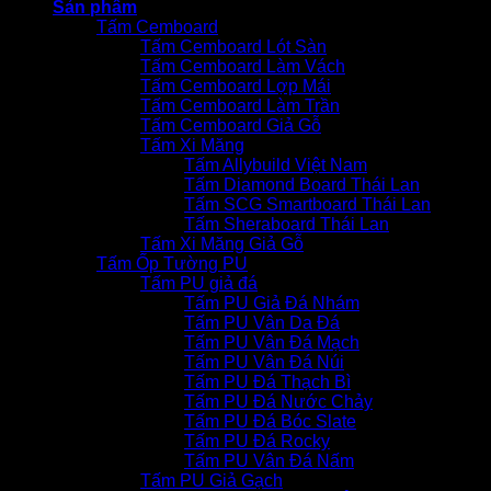
Sản phẩm
Tấm Cemboard
Tấm Cemboard Lót Sàn
Tấm Cemboard Làm Vách
Tấm Cemboard Lợp Mái
Tấm Cemboard Làm Trần
Tấm Cemboard Giả Gỗ
Tấm Xi Măng
Tấm Allybuild Việt Nam
Tấm Diamond Board Thái Lan
Tấm SCG Smartboard Thái Lan
Tấm Sheraboard Thái Lan
Tấm Xi Măng Giả Gỗ
Tấm Ốp Tường PU
Tấm PU giả đá
Tấm PU Giả Đá Nhám
Tấm PU Vân Da Đá
Tấm PU Vân Đá Mạch
Tấm PU Vân Đá Núi
Tấm PU Đá Thạch Bì
Tấm PU Đá Nước Chảy
Tấm PU Đá Bóc Slate
Tấm PU Đá Rocky
Tấm PU Vân Đá Nấm
Tấm PU Giả Gạch