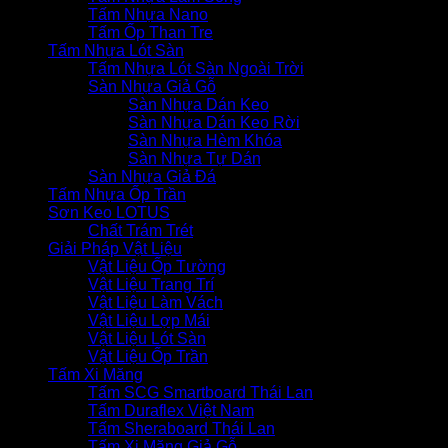
Tấm Nhựa Nano
Tấm Ốp Than Tre
Tấm Nhựa Lót Sàn
Tấm Nhựa Lót Sàn Ngoài Trời
Sàn Nhựa Giả Gỗ
Sàn Nhựa Dán Keo
Sàn Nhựa Dán Keo Rời
Sàn Nhựa Hèm Khóa
Sàn Nhựa Tự Dán
Sàn Nhựa Giả Đá
Tấm Nhựa Ốp Trần
Sơn Keo LOTUS
Chất Trám Trét
Giải Pháp Vật Liệu
Vật Liệu Ốp Tường
Vật Liệu Trang Trí
Vật Liệu Làm Vách
Vật Liệu Lợp Mái
Vật Liệu Lót Sàn
Vật Liệu Ốp Trần
Tấm Xi Măng
Tấm SCG Smartboard Thái Lan
Tấm Duraflex Việt Nam
Tấm Sheraboard Thái Lan
Tấm Xi Măng Giả Gỗ