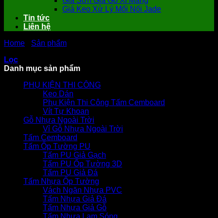
Giá Sơn Giả Gỗ Xi Măng
Giá Keo Xử Lý Mối Nối Jade
Tin tức
Liên hệ
Home
-
Sản phẩm
-
Vật Liệu Lợp Mái
Lọc
Danh mục sản phẩm
PHỤ KIỆN THI CÔNG
Keo Dán
Phụ Kiện Thi Công Tấm Cemboard
Vít Tự Khoan
Gỗ Nhựa Ngoài Trời
Vỉ Gỗ Nhựa Ngoài Trời
Tấm Cemboard
Tấm Ốp Tường PU
Tấm PU Giả Gạch
Tấm PU Ốp Tường 3D
Tấm PU Giả Đá
Tấm Nhựa Ốp Tường
Vách Ngăn Nhựa PVC
Tấm Nhựa Giả Đá
Tấm Nhựa Giả Gỗ
Tấm Nhựa Lam Sóng