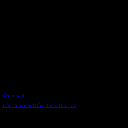
Xem nhanh
Tấm Cemboard Dày 10mm Thái Lan
₫
365,000
Giá gốc là: ₫365,000.
₫
340,000
Giá hiện tại là:
₫340,000.