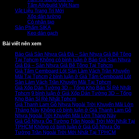
Tấm Allybuild Việt Nam
Vật Liệu Trang Trí Mới
Xốp dán tường
Cỏ nhân tạo
Sản Phẩm SIKA
Keo dán gạch
Bài viết nên xem
Báo Giá Sàn Nhựa Giả Đá – Sàn Nhựa Giả Bê Tông
Tại Tphcm
Không có bình luận
ở Báo Giá Sàn Nhựa
Giả Đá – Sàn Nhựa Giả Bê Tông Tại Tphcm
Giá Tấm Cemboard Lót Sàn Làm Vách Trần Khuyến
Mãi Tại Tphcm
2 bình luận
ở Giá Tấm Cemboard Lót
Sàn Làm Vách Trần Khuyến Mãi Tại Tphcm
Giá Xốp Dán Tường 3D – Tổng Kho Bán Sỉ Rẻ Nhất
Tphcm
9 bình luận
ở Giá Xốp Dán Tường 3D – Tổng
Kho Bán Sỉ Rẻ Nhất Tphcm
Giá Thanh Lam Gỗ Nhựa Ngoài Trời Khuyến Mãi Lớn
Tháng Này
Không có bình luận
ở Giá Thanh Lam Gỗ
Nhựa Ngoài Trời Khuyến Mãi Lớn Tháng Này
Giá Gỗ Nhựa Ốp Tường Trần Ngoài Trời Mới Nhất Tại
TPHCM
Không có bình luận
ở Giá Gỗ Nhựa Ốp
Tường Trần Ngoài Trời Mới Nhất Tại TPHCM