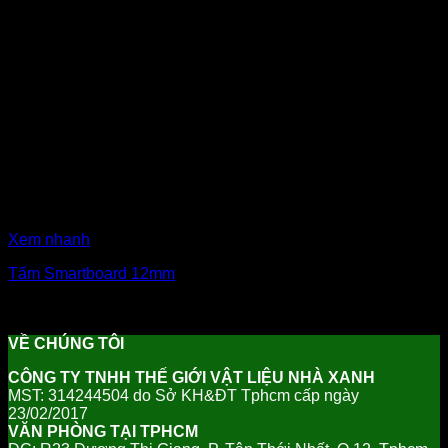
Xem nhanh
Tấm Smartboard 12mm
₫
420,000
Giá gốc là: ₫420,000.
₫
395,000
Giá hiện tại là:
₫395,000.
VỀ CHÚNG TÔI
CÔNG TY TNHH THẾ GIỚI VẬT LIỆU NHÀ XANH
MST: 314244504 do Sở KH&ĐT Tphcm cấp ngày
23/02/2017
VĂN PHÒNG TẠI TPHCM