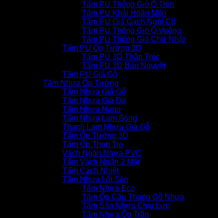
Tấm PU Thông Gió Ô Tròn
Tấm PU Khải Hoàn Môn
Tấm PU Giả Gạch Ngói Cổ
Tấm PU Thông Gió Ô Vuông
Tấm PU Thông Gió Chữ Nhật
Tấm PU Ốp Tường 3D
Tấm PU 3D Thân Trúc
Tấm PU 3D Bán Nguyệt
Tấm PU Giả Gỗ
Tấm Nhựa Ốp Tường
Tấm Nhựa Giả Gỗ
Tấm Nhựa Giả Đá
Tấm Nhựa Nano
Tấm Nhựa Lam Sóng
Thanh Lam Nhựa Giả Gỗ
Tấm Ốp Tường 3D
Tấm Ốp Than Tre
Vách Ngăn Nhựa PVC
Tấm Vách Ngăn 2 Mặt
Tấm Cách Nhiệt
Tấm Nhựa Lót Sàn
Tấm Nhựa Eco
Tấm Ốp Cầu Thang Gỗ Nhựa
Tấm Sàn Nhựa Chịu Lực
Tấm Nhựa Ốp Trần