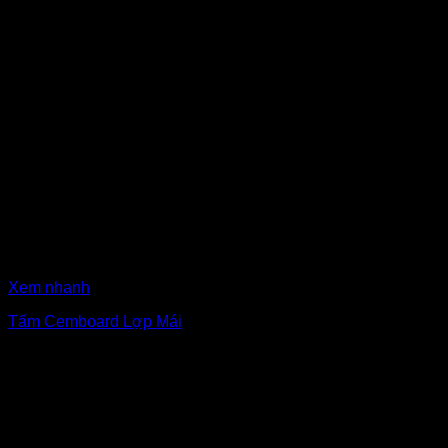
Xem nhanh
Tấm Cemboard Lợp Mái
₫
340,000
Giá gốc là: ₫340,000.
₫
310,000
Giá hiện tại là:
₫310,000.