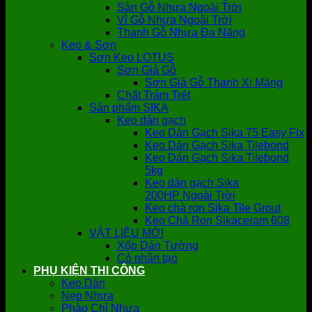
Sàn Gỗ Nhựa Ngoài Trời
Vỉ Gỗ Nhựa Ngoài Trời
Thanh Gỗ Nhựa Đa Năng
Keo & Sơn
Sơn Keo LOTUS
Sơn Giả Gỗ
Sơn Giả Gỗ Thanh Xi Măng
Chất Trám Trét
Sản phẩm SIKA
Keo dán gạch
Keo Dán Gạch Sika 75 Easy Fix
Keo Dán Gạch Sika Tilebond
Keo Dán Gạch Sika Tilebond
5kg
Keo dán gạch Sika
200HP Ngoài Trời
Keo chà ron Sika Tile Grout
Keo Chà Ron Sikaceram 608
VẬT LIỆU MỚI
Xốp Dán Tường
Cỏ nhân tạo
PHỤ KIỆN THI CÔNG
Keo Dán
Nẹp Nhựa
Phào Chỉ Nhựa