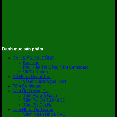
Danh mục sản phẩm
PHỤ KIỆN THI CÔNG
Keo Dán
Phụ Kiện Thi Công Tấm Cemboard
Vít Tự Khoan
Gỗ Nhựa Ngoài Trời
Vỉ Gỗ Nhựa Ngoài Trời
Tấm Cemboard
Tấm Ốp Tường PU
Tấm PU Giả Gạch
Tấm PU Ốp Tường 3D
Tấm PU Giả Đá
Tấm Nhựa Ốp Tường
Vách Ngăn Nhựa PVC