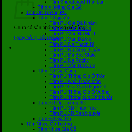
Tấm Sheraboard Thái Lan
Tấm Xi Măng Giả Gỗ
Tấm Ốp Tường PU
Tấm PU giả đá
Tấm PU Giả Đá Nhám
Chưa có sản phẩm trong giỏ hàng.
Tấm PU Vân Da Đá
Tấm PU Vân Đá Mạch
Quay trở lại cửa hàng
Tấm PU Vân Đá Núi
Tấm PU Đá Thạch Bì
Tấm PU Đá Nước Chảy
Tấm PU Đá Bóc Slate
Tấm PU Đá Rocky
Tấm PU Vân Đá Nấm
Tấm PU Giả Gạch
Tấm PU Thông Gió Ô Tròn
Tấm PU Khải Hoàn Môn
Tấm PU Giả Gạch Ngói Cổ
Tấm PU Thông Gió Ô Vuông
Tấm PU Thông Gió Chữ Nhật
Tấm PU Ốp Tường 3D
Tấm PU 3D Thân Trúc
Tấm PU 3D Bán Nguyệt
Tấm PU Giả Gỗ
Tấm Nhựa Ốp Tường
Tấm Nhựa Giả Gỗ