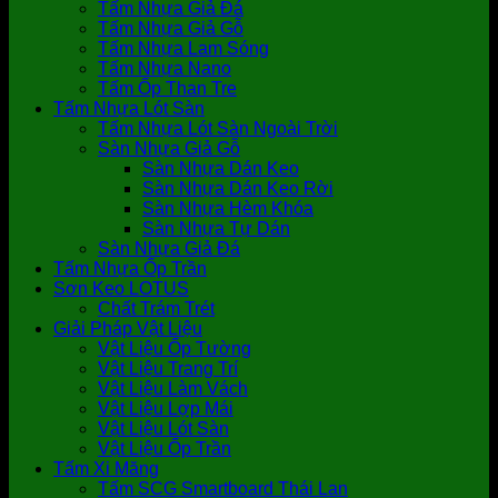
Tấm Nhựa Giả Đá
Tấm Nhựa Giả Gỗ
Tấm Nhựa Lam Sóng
Tấm Nhựa Nano
Tấm Ốp Than Tre
Tấm Nhựa Lót Sàn
Tấm Nhựa Lót Sàn Ngoài Trời
Sàn Nhựa Giả Gỗ
Sàn Nhựa Dán Keo
Sàn Nhựa Dán Keo Rời
Sàn Nhựa Hèm Khóa
Sàn Nhựa Tự Dán
Sàn Nhựa Giả Đá
Tấm Nhựa Ốp Trần
Sơn Keo LOTUS
Chất Trám Trét
Giải Pháp Vật Liệu
Vật Liệu Ốp Tường
Vật Liệu Trang Trí
Vật Liệu Làm Vách
Vật Liệu Lợp Mái
Vật Liệu Lót Sàn
Vật Liệu Ốp Trần
Tấm Xi Măng
Tấm SCG Smartboard Thái Lan