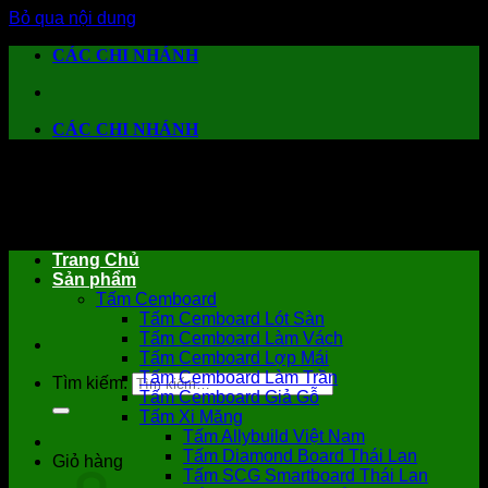
Bỏ qua nội dung
CÁC CHI NHÁNH
CÁC CHI NHÁNH
Trang Chủ
Sản phẩm
Tấm Cemboard
Tấm Cemboard Lót Sàn
Tấm Cemboard Làm Vách
Tấm Cemboard Lợp Mái
Tấm Cemboard Làm Trần
Tìm kiếm:
Tấm Cemboard Giả Gỗ
Tấm Xi Măng
Tấm Allybuild Việt Nam
Tấm Diamond Board Thái Lan
Giỏ hàng
Tấm SCG Smartboard Thái Lan