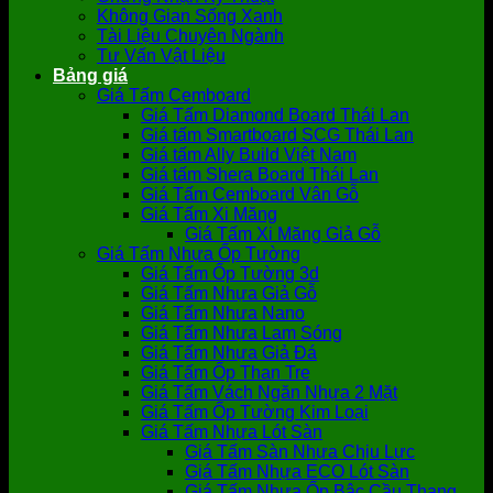
Không Gian Sống Xanh
Tài Liệu Chuyên Ngành
Tư Vấn Vật Liệu
Bảng giá
Giá Tấm Cemboard
Giá Tấm Diamond Board Thái Lan
Giá tấm Smartboard SCG Thái Lan
Giá tấm Ally Build Việt Nam
Giá tấm Shera Board Thái Lan
Giá Tấm Cemboard Vân Gỗ
Giá Tấm Xi Măng
Giá Tấm Xi Măng Giả Gỗ
Giá Tấm Nhựa Ốp Tường
Giá Tấm Ốp Tường 3d
Giá Tấm Nhựa Giả Gỗ
Giá Tấm Nhựa Nano
Giá Tấm Nhựa Lam Sóng
Giá Tấm Nhựa Giả Đá
Giá Tấm Ốp Than Tre
Giá Tấm Vách Ngăn Nhựa 2 Mặt
Giá Tấm Ốp Tường Kim Loại
Giá Tấm Nhựa Lót Sàn
Giá Tấm Sàn Nhựa Chịu Lực
Giá Tấm Nhựa ECO Lót Sàn
Giá Tấm Nhựa Ốp Bậc Cầu Thang