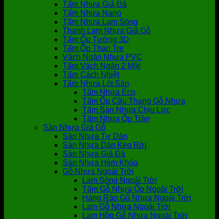
Tấm Nhựa Giả Đá
Tấm Nhựa Nano
Tấm Nhựa Lam Sóng
Thanh Lam Nhựa Giả Gỗ
Tấm Ốp Tường 3D
Tấm Ốp Than Tre
Vách Ngăn Nhựa PVC
Tấm Vách Ngăn 2 Mặt
Tấm Cách Nhiệt
Tấm Nhựa Lót Sàn
Tấm Nhựa Eco
Tấm Ốp Cầu Thang Gỗ Nhựa
Tấm Sàn Nhựa Chịu Lực
Tấm Nhựa Ốp Trần
Sàn Nhựa Giả Gỗ
Sàn Nhựa Tự Dán
Sàn Nhựa Dán Keo Rời
Sàn Nhựa Giả Đá
Sàn Nhựa Hèm Khóa
Gỗ Nhựa Ngoài Trời
Lam Sóng Ngoài Trời
Tấm Gỗ Nhựa Ốp Ngoài Trời
Hàng Rào Gỗ Nhựa Ngoài Trời
Lam Gỗ Nhựa Ngoài Trời
Lam Hộp Gỗ Nhựa Ngoài Trời