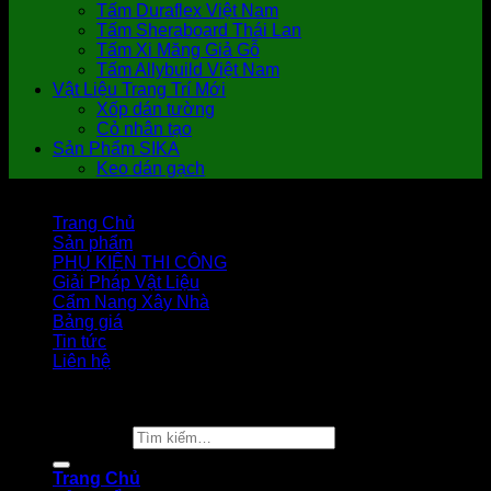
Tấm Duraflex Việt Nam
Tấm Sheraboard Thái Lan
Tấm Xi Măng Giả Gỗ
Tấm Allybuild Việt Nam
Vật Liệu Trang Trí Mới
Xốp dán tường
Cỏ nhân tạo
Sản Phẩm SIKA
Keo dán gạch
Trang Chủ
Sản phẩm
PHỤ KIỆN THI CÔNG
Giải Pháp Vật Liệu
Cẩm Nang Xây Nhà
Bảng giá
Tin tức
Liên hệ
Copyright 2026 ©
Vật Liệu Nhà Xanh
Tìm kiếm:
Trang Chủ