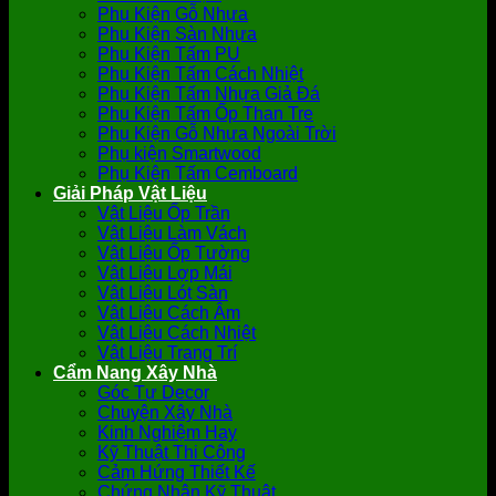
Phụ Kiện Gỗ Nhựa
Phụ Kiện Sàn Nhựa
Phụ Kiện Tấm PU
Phụ Kiện Tấm Cách Nhiệt
Phụ Kiện Tấm Nhựa Giả Đá
Phụ Kiện Tấm Ốp Than Tre
Phụ Kiện Gỗ Nhựa Ngoài Trời
Phụ kiện Smartwood
Phụ Kiện Tấm Cemboard
Giải Pháp Vật Liệu
Vật Liệu Ốp Trần
Vật Liệu Làm Vách
Vật Liệu Ốp Tường
Vật Liệu Lợp Mái
Vật Liệu Lót Sàn
Vật Liệu Cách Âm
Vật Liệu Cách Nhiệt
Vật Liệu Trang Trí
Cẩm Nang Xây Nhà
Góc Tự Decor
Chuyện Xây Nhà
Kinh Nghiệm Hay
Kỹ Thuật Thi Công
Cảm Hứng Thiết Kế
Chứng Nhận Kỹ Thuật