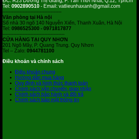
ĐC: R23 Dương Thị Giang, P. Tân Thới Nhất, Q.12, Tphcm
Tel:
0902890510
- Email: vatlieunhaxanh@gmail.com
--------------------------------------
Văn phòng tại Hà nội
Số nhà 30 ngõ 140 Nguyễn Xiển, Thanh Xuân, Hà Nội
Tel:
0986525300 - 0971817877
----------------------------------------
CỬA HÀNG TẠI QUY NHƠN
201 Ngô Mây, P. Quang Trung. Quy Nhơn
Tel – Zalo:
0944781100
Điều khoản và chính sách
Điều khoản chung
Hướng dẫn mua hàng
Quy định và hình thức thanh toán
Chính sách vận chuyển, giao nhận
Chính sách bảo hành và đổi trả
Chính sách bảo mật thông tin