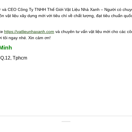
 và CEO Công Ty TNHH Thế Giới Vật Liệu Nhà Xanh – Người có chuyê
n vật liệu xây dựng mới với tiêu chí về chất lượng, đạt tiêu chuẩn quốc
ite
https://vatlieunhaxanh.com
và chuyên tư vấn vật liệu mới cho các cô
i tôi ngay nhé. Xin cảm ơn!
 Minh
 Q.12, Tphcm