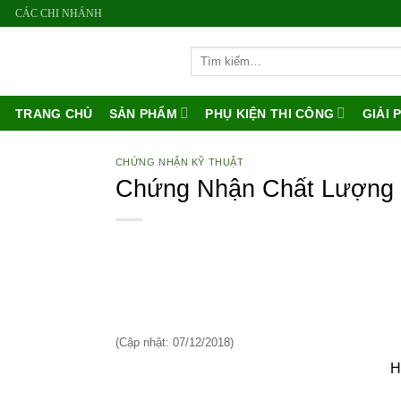
Bỏ
CÁC CHI NHÁNH
qua
Tìm
nội
kiếm:
dung
TRANG CHỦ
SẢN PHẨM
PHỤ KIỆN THI CÔNG
GIẢI 
CHỨNG NHẬN KỸ THUẬT
Chứng Nhận Chất Lượng 
(Cập nhật: 07/12/2018)
H