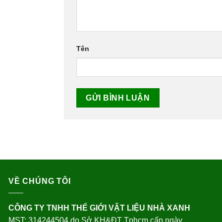
Tên
VỀ CHÚNG TÔI
CÔNG TY TNHH THẾ GIỚI VẬT LIỆU NHÀ XANH
MST: 314244504 do Sở KH&ĐT Tphcm cấp ngày