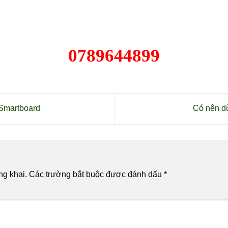
0789644899
Smartboard
Có nên d
ng khai.
Các trường bắt buộc được đánh dấu
*